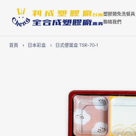
跳
至
Lichen74
塑膠類免洗餐具
內
聯絡我們
容
首頁
日本彩盒
日式便當盒 TSR-70-1