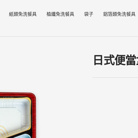
紙類免洗餐具
植纖免洗餐具
袋子
鋁箔類免洗餐具
日式便當盒 