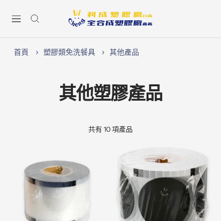
跳
Lichen74
至
導
內
航
容
首頁
塑膠類免洗餐具
其他產品
其他塑膠產品
共有 10 項產品