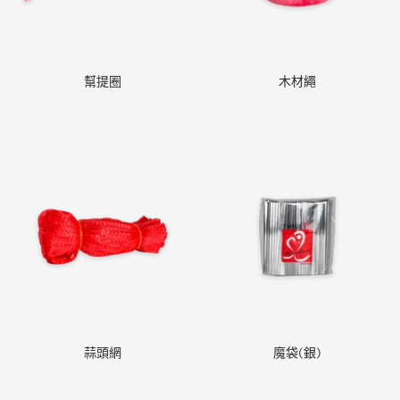
幫提圈
木材繩
蒜頭網
魔袋(銀)