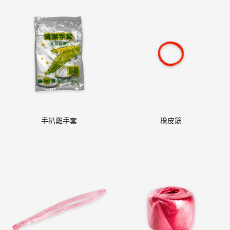
手扒雞手套
橡皮筋