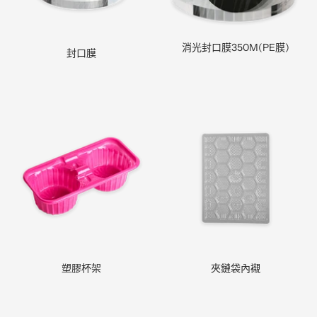
消光封口膜350M(PE膜)
封口膜
塑膠杯架
夾鏈袋內襯