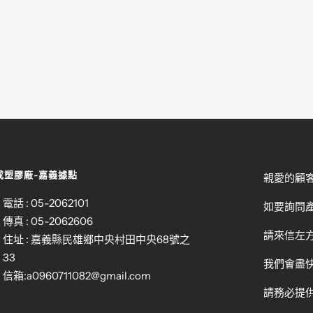
成塑膠廠-嘉義據點
親愛的顧
電話 : 05-2062101
如要詢問
傳真 : 05-2062606
請來信左方
住址 : 嘉義縣民雄鄉中央村田中央68號之
33
我們會盡
信箱:
a0960711082@gmail.com
請務必提