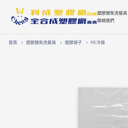
跳
至
Lichen74
塑膠類免洗餐具
內
聯絡我們
容
首頁
塑膠類免洗餐具
塑膠袋子
PE冷袋