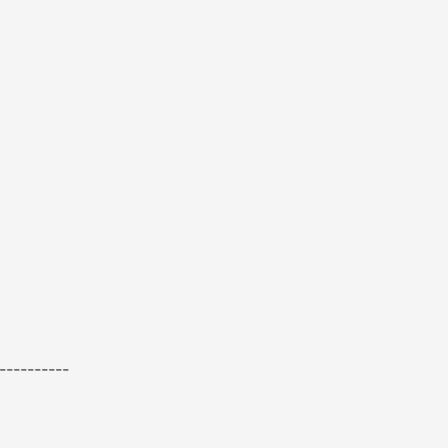
----------