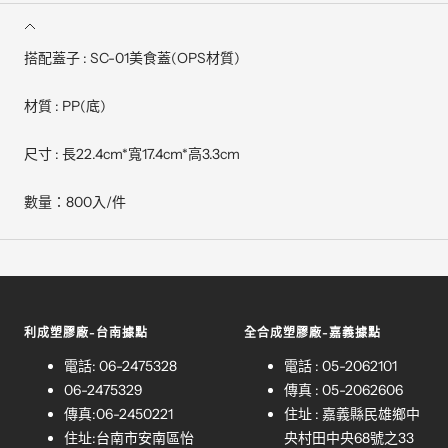
搭配蓋子 : SC-01美食蓋(OPS材質)
材質 : PP(底)
尺寸 : 長22.4cm*寬17.4cm*高3.3cm
數量：800入/件
利成塑膠廠-台南據點
全合成塑膠廠-嘉義據點
電話: 06-2475328
電話 : 05-2062101
06-2475329
傳真 : 05-2062606
傳真:06-2450221
住址 : 嘉義縣民雄鄉中
住址:台南市安南區怡
央村田中央68號之33