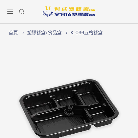
跳
Lichen74
至
導
內
航
容
首頁
塑膠餐盒/食品盒
K-036五格餐盒