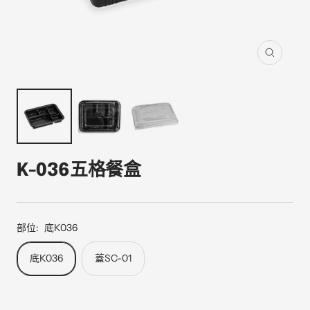
縮
放
K-036五格餐盒
部位:
底K036
底K036
蓋SC-01