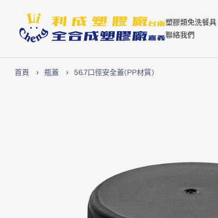
跳
至
Lichen74
塑膠類免洗餐具
內
聯絡我們
容
首頁
瓶蓋
56.7口徑安全蓋(PP材質)