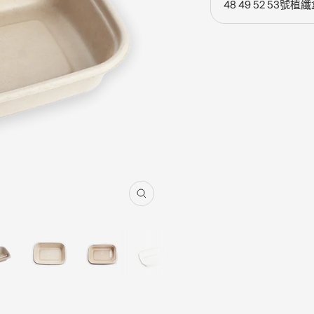
48 49 52 53號植
縮
放