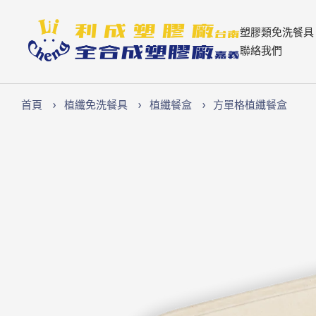
跳
至
Lichen74
塑膠類免洗餐具
內
聯絡我們
容
首頁
植纖免洗餐具
植纖餐盒
方單格植纖餐盒