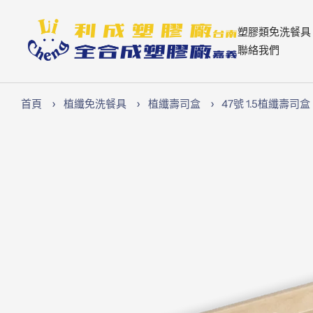
跳
至
Lichen74
塑膠類免洗餐具
內
聯絡我們
容
首頁
植纖免洗餐具
植纖壽司盒
47號 1.5植纖壽司盒