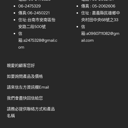
06-2475329
傳真 : 05-2062606
傳真:06-2450221
住址 : 嘉義縣民雄鄉中
住址:台南市安南區怡
央村田中央68號之33
安路二段500號
信
信
箱:
a0960711082@gm
箱:
a2475328@gmail.c
ail.com
om
親愛的顧客您好
如要詢問產品及價格
請來信左方資訊欄Email
我們會盡快回信給您
請務必提供聯絡方式和產品
名稱