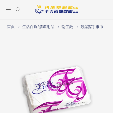
跳
Lichen74
至
導
內
航
容
首頁
生活百貨/清潔用品
衛生紙
芳潔擦手紙巾