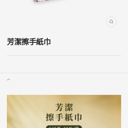
縮
放
芳潔擦手紙巾