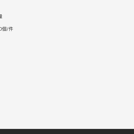
量
0個/件