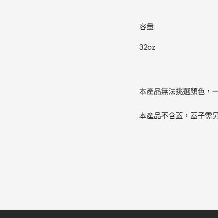
容量
32oz
本產品無法挑選顏色，
本產品不含蓋，蓋子需