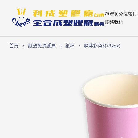
跳
至
Lichen74
塑膠類免洗餐具
內
聯絡我們
容
首頁
紙類免洗餐具
紙杯
胖胖彩色杯(32oz)