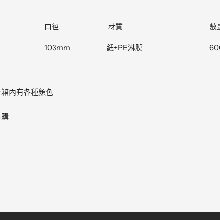
口徑
材質
數
103mm
紙+PE淋膜
60
一箱內有各種顏色
另購