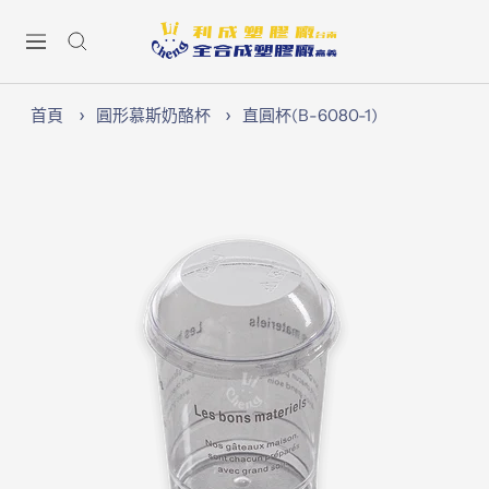
跳
Lichen74
至
導
內
航
容
首頁
圓形慕斯奶酪杯
直圓杯(B-6080-1)