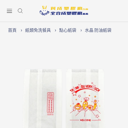
跳
Lichen74
至
導
內
航
容
首頁
紙類免洗餐具
點心紙袋
水晶 防油紙袋