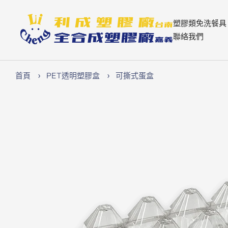
跳
至
Lichen74
塑膠類免洗餐具
內
聯絡我們
容
首頁
PET透明塑膠盒
可撕式蛋盒