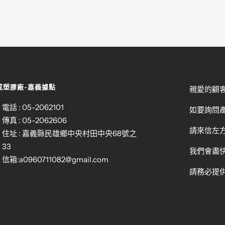
成塑膠廠-嘉義據點
親愛的顧
電話 : 05-2062101
如要詢問
傳真 : 05-2062606
請來信左方
住址 : 嘉義縣民雄鄉中央村田中央68號之
33
我們會盡
信箱:
a0960711082@gmail.com
請務必提