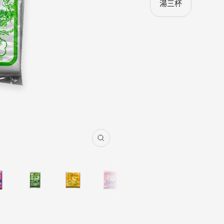
湯三杯
縮
放