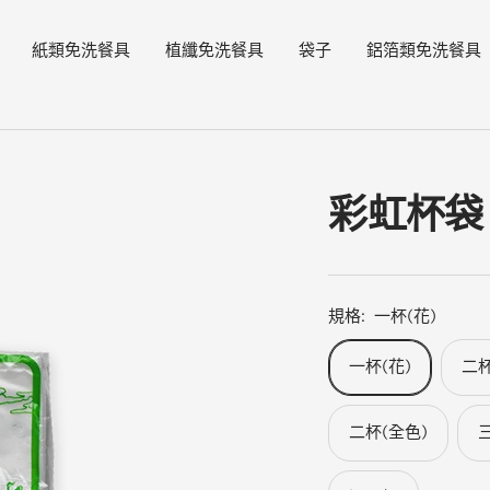
紙類免洗餐具
植纖免洗餐具
袋子
鋁箔類免洗餐具
彩虹杯袋
規格:
一杯(花)
一杯(花)
二杯
二杯(全色)