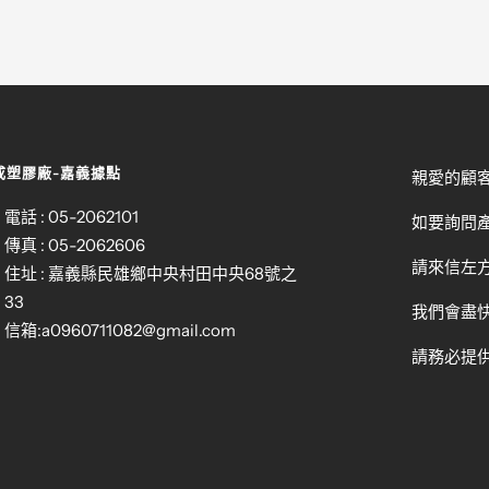
成塑膠廠-嘉義據點
親愛的顧
電話 : 05-2062101
如要詢問
傳真 : 05-2062606
請來信左方
住址 : 嘉義縣民雄鄉中央村田中央68號之
33
我們會盡
信箱:
a0960711082@gmail.com
請務必提