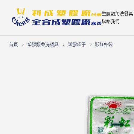
跳
至
Lichen74
塑膠類免洗餐具
內
聯絡我們
容
首頁
塑膠類免洗餐具
塑膠袋子
彩虹杯袋