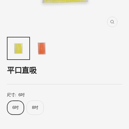
縮
放
平口直吸
尺寸:
6吋
6吋
8吋