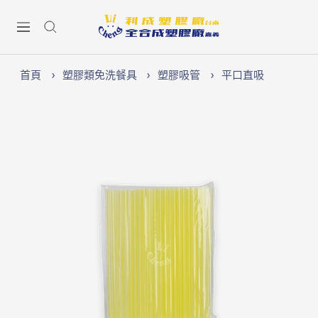
跳
Lichen74
至
導
內
航
容
首頁
塑膠類免洗餐具
塑膠吸管
平口直吸