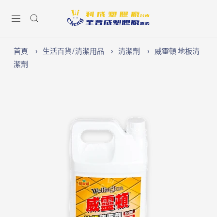
跳
Lichen74
至
導
內
航
容
首頁
生活百貨/清潔用品
清潔劑
威靈頓 地板清
潔劑