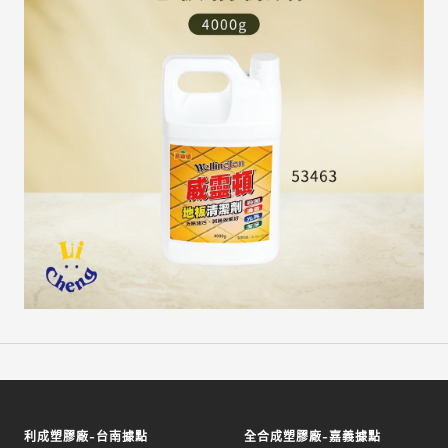
利成塑膠廠-台南據點
全合成塑膠廠-嘉義據點