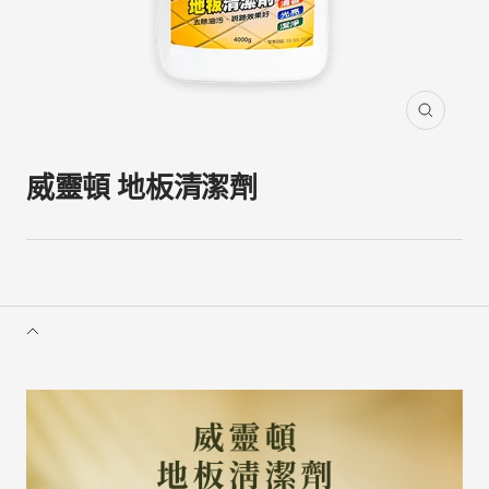
縮
放
威靈頓 地板清潔劑