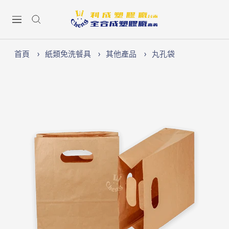
跳
Lichen74
至
導
內
航
容
首頁
紙類免洗餐具
其他產品
丸孔袋