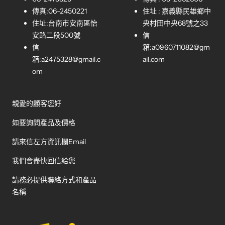
傳真:06-2450221
住址 : 嘉義縣民雄鄉中
住址:台南市安南區怡
央村田中央68號之33
安路二段500號
信
信
箱:
a0960711082@gm
箱:
a2475328@gmail.c
ail.com
om
親愛的顧客您好
如要詢問產品及價格
請來信左方資訊欄Email
我們會盡快回信給您
請務必提供聯絡方式和產品
名稱