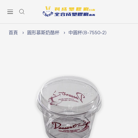
跳
Lichen74
至
導
內
航
容
首頁
圓形慕斯奶酪杯
中圓杯(B-7550-2)